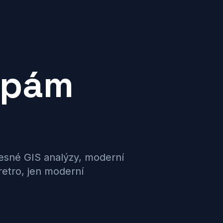
apám
řesné GIS analýzy, moderní
etro, jen moderní