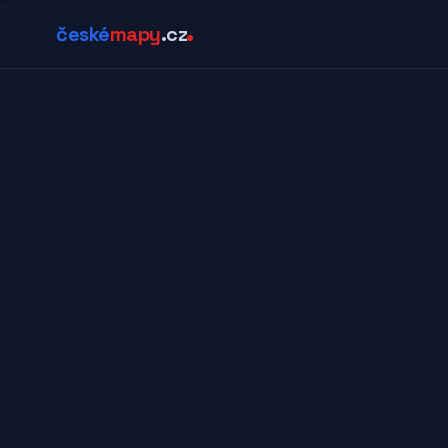
¨
české
mapy
.cz